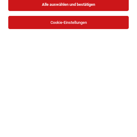
Alle auswählen und bestätigen
Cookie-Einstellungen
Die Stellenanzeige
Servicemitarbeiter Teilzeit (m/w/d)
in
Wien
bei Ströck - Brot GmbH ist leider nicht mehr
verfügbar oder wurde neu ausgeschrieben.
Zum Firmenprofil
TOP-JOB
BACKBOX- & Regalbetreuer (m/w/d)
Mariazeller Straße 81, 3100 Sankt Pölten
St. Pölten
27.07.2026
Teilzeit | Geringfügig