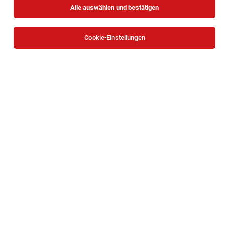
Alle auswählen und bestätigen
Cookie-Einstellungen
Die Stellenanzeige
Reinigungskraft (m/w/d) - Alle
Bundesländer
in
Österreichweit
bei ISS Austria Holding
GmbH ist leider nicht mehr verfügbar oder wurde neu
ausgeschrieben.
Zum Firmenprofil
TOP-JOB
HR Payroll Specialist (m/w/x) – 30 Std. in
Wien
Wien
03.08.2026
Teilzeit
KSV1870