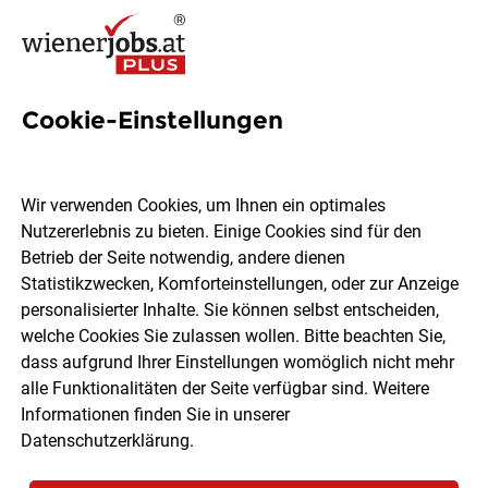
Cookie-Einstellungen
Physiotherapeut*in – Voll-
oder Teilzeit
Wir verwenden Cookies, um Ihnen ein optimales
Nutzererlebnis zu bieten. Einige Cookies sind für den
Therme Wien GmbH & Co KG
Betrieb der Seite notwendig, andere dienen
Statistikzwecken, Komforteinstellungen, oder zur Anzeige
personalisierter Inhalte. Sie können selbst entscheiden,
Wien
Vollzeit
Teilzeit
07.08.2026
welche Cookies Sie zulassen wollen. Bitte beachten Sie,
dass aufgrund Ihrer Einstellungen womöglich nicht mehr
alle Funktionalitäten der Seite verfügbar sind. Weitere
Informationen finden Sie in unserer
Datenschutzerklärung
.