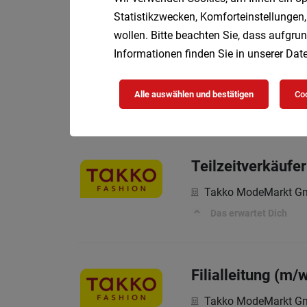
Statistikzwecken, Komforteinstellungen,
wollen. Bitte beachten Sie, dass aufgrun
Informationen finden Sie in unserer
Date
Teilzeitverkäufe
Takko ModeMarkt 
Alle auswählen und bestätigen
Coo
Das erwartet Dich
Teilzeitverkäufe
Takko ModeMarkt 
Das erwartet Dich
Filialleitung (m/
Takko ModeMarkt 