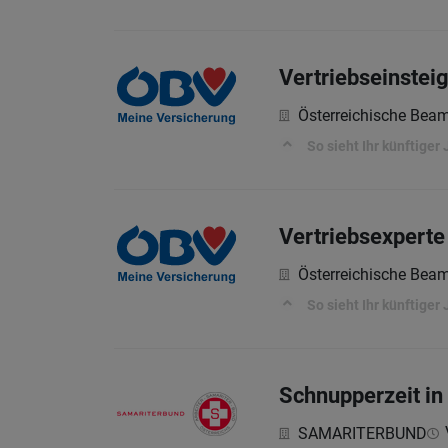
Vertriebseinstei
Österreichische Bea
So sieht Ihr künftiger 
Vertriebsexperte
Österreichische Bea
So sieht Ihr künftiger 
Schnupperzeit in
SAMARITERBUND