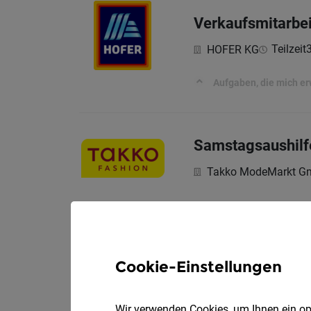
Verkaufsmitarbei
Teilzeit
HOFER KG
Aufgaben, die mich e
Samstagsaushilf
Takko ModeMarkt 
Work&Travel - fü
Cookie-Einstellungen
DialogDirect Market
Du suchst einen Job d
Wir verwenden Cookies, um Ihnen ein opt