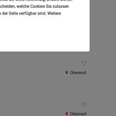
Oberpul
tscheiden, welche Cookies Sie zulassen
 der Seite verfügbar sind. Weitere
Oberwa
Rust
Oberwart
Österreic
Kärnte
Oberöst
Salzbu
Steier
Oberwart
Tirol
Vorarlb
Südtirol
Internatio
Oberwart