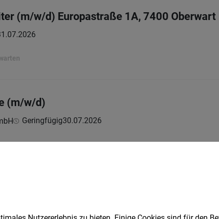
ter (m/w/d) Europastraße 1A, 7400 Oberwart
31.07.2026
rwarten
e (m/w/d)
Geringfügig
30.07.2026
GmbH
r NGOs auf Reisen - 3.100,- fix + Prämien
Vollzeit | Teilzeit
30.07.2026
ing GmbH
er:
imales Nutzererlebnis zu bieten. Einige Cookies sind für den Be