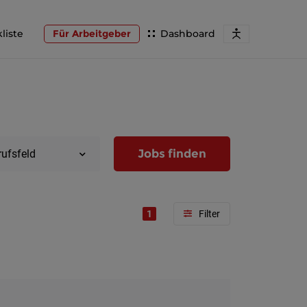
liste
Für Arbeitgeber
Dashboard
Jobs finden
rufsfeld
1
Region
Wien
Niederöst