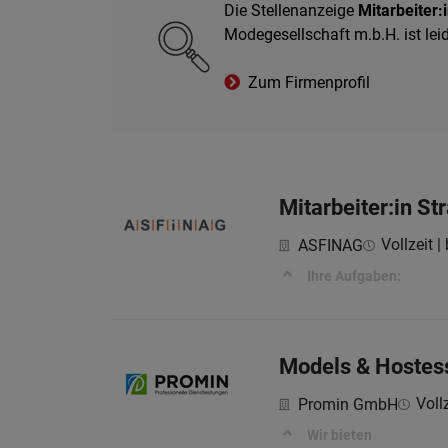
Die Stellenanzeige
Mitarbeiter:
Modegesellschaft m.b.H. ist lei
Zum Firmenprofil
Mitarbeiter:in S
Vollzeit |
ASFINAG
Ihre Aufgaben:
Models & Hostes
Vollz
Promin GmbH
Wir bieten