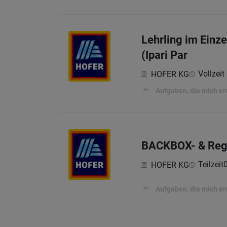
Lehrling im Einz
(Ipari Par
Vollzeit 
HOFER KG
Aufgaben, die mich e
BACKBOX-​ & Rega
Teilzeit
HOFER KG
Aufgaben, die mich e