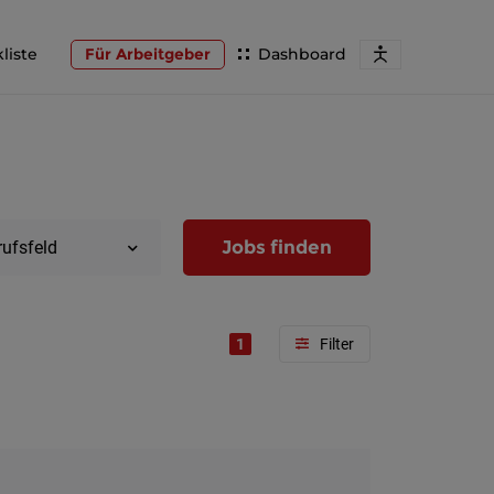
liste
Für Arbeitgeber
Dashboard
Jobs finden
rufsfeld
1
Region
Wien
Niederöst