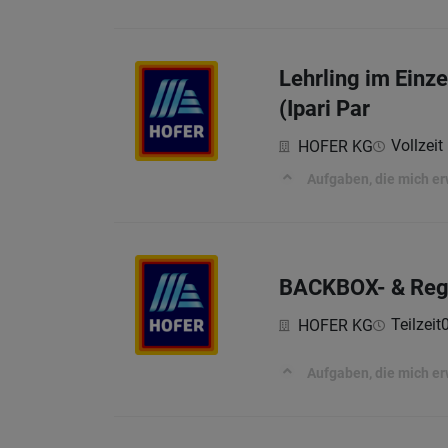
Lehrling im Einz
(Ipari Par
Vollzeit 
HOFER KG
Aufgaben, die mich e
BACKBOX-​ & Rega
Teilzeit
HOFER KG
Aufgaben, die mich e