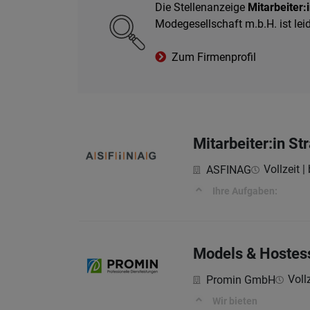
Die Stellenanzeige
Mitarbeiter:
Modegesellschaft m.b.H. ist lei
Zum Firmenprofil
Mitarbeiter:in S
Vollzeit |
ASFINAG
Ihre Aufgaben:
Models & Hostes
Vollz
Promin GmbH
Wir bieten