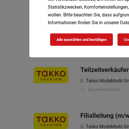
Statistikzwecken, Komforteinstellungen,
wollen. Bitte beachten Sie, dass aufgrun
Informationen finden Sie in unserer
Date
Teilzeitverkäufe
Takko ModeMarkt 
Alle auswählen und bestätigen
Coo
Das erwartet Dich
Teilzeitverkäufe
Takko ModeMarkt 
Das erwartet Dich
Filialleitung (m/
Takko ModeMarkt 