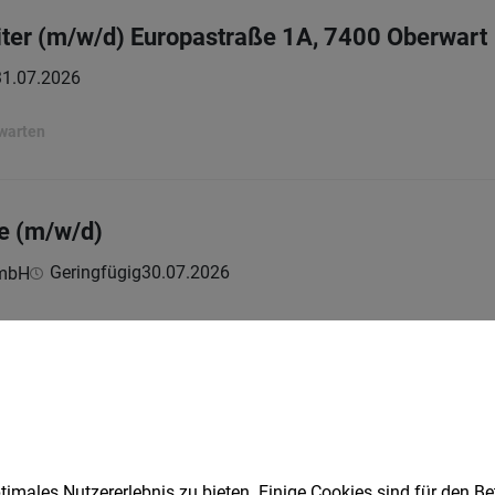
ter (m/w/d) Europastraße 1A, 7400 Oberwart
31.07.2026
rwarten
e (m/w/d)
Geringfügig
30.07.2026
GmbH
r NGOs auf Reisen - 3.100,- fix + Prämien
Vollzeit | Teilzeit
30.07.2026
ing GmbH
er:
imales Nutzererlebnis zu bieten. Einige Cookies sind für den Be