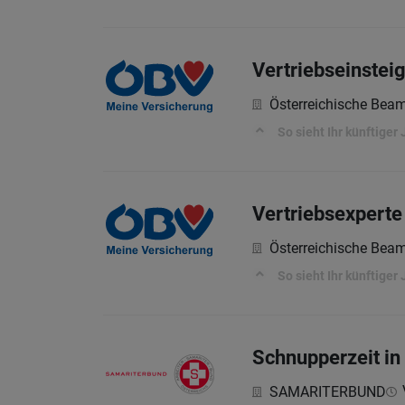
Vertriebseinstei
Österreichische Bea
So sieht Ihr künftiger 
Vertriebsexperte
Österreichische Bea
So sieht Ihr künftiger 
Schnupperzeit in
SAMARITERBUND