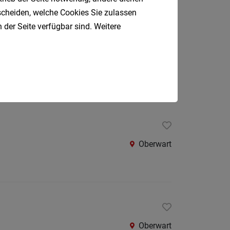
Oberpul
tscheiden, welche Cookies Sie zulassen
 der Seite verfügbar sind. Weitere
Oberwa
Rust
Oberwart
Österreic
Kärnte
Oberöst
Salzbu
Steier
Oberwart
Tirol
Vorarlb
Südtirol
Internatio
Oberwart