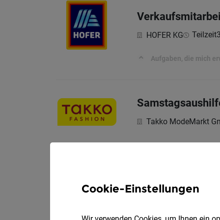
Verkaufsmitarbei
Teilzeit
HOFER KG
Aufgaben, die mich e
Samstagsaushilf
Takko ModeMarkt 
Work&Travel - fü
Cookie-Einstellungen
DialogDirect Market
Du suchst einen Job d
Wir verwenden Cookies, um Ihnen ein opt