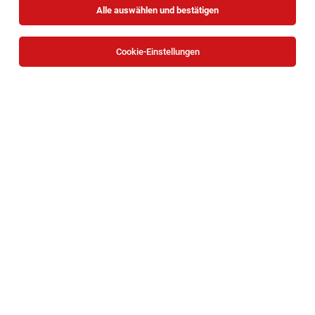
Alle auswählen und bestätigen
Sortieren
30 Jobs
Cookie-Einstellungen
Alle Filter
Waidhofen an der Ybbs
Die Stellenanzeige
Lehrling im Einzelhandel (m/w/d)
Wiener Straße 54, 3340 Waidhofen an der Ybbs
in
Waidhofen an der Ybbs
bei HOFER KG ist leider nicht
mehr verfügbar oder wurde neu ausgeschrieben.
Zum Firmenprofil
TOP-JOB
Mitarbeiter Verladung (all genders)