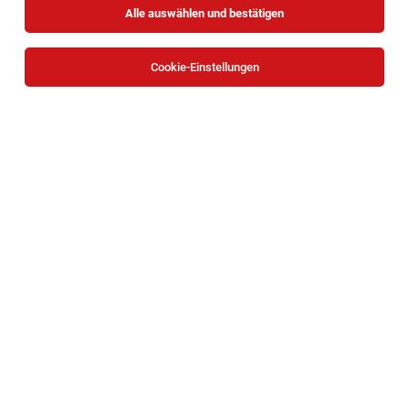
Alle auswählen und bestätigen
Cookie-Einstellungen
Die Stellenanzeige
Lehrling im Einzelhandel (m/w/d)
Traisengasse 20-22, 1200 Wien
in
Wien
bei HOFER KG ist
leider nicht mehr verfügbar oder wurde neu
ausgeschrieben.
Zum Firmenprofil
TOP-JOB
HR Payroll Specialist (m/w/x) – 30 Std. in
Wien
Wien
08.08.2026
Teilzeit
KSV1870