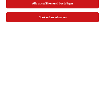
Alle auswählen und bestätigen
Alle Filter
Hollabrunn
Cookie-Einstellungen
Die Stellenanzeige
Lehre nach der Matura – Einzelhandel
(m/w/d)
in
Hollabrunn
bei INTERSPAR GmbH ist leider
nicht mehr verfügbar oder wurde neu ausgeschrieben.
Zum Firmenprofil
TOP-JOB
Behindertenbetreuer*in | Wohnhaus
Unternalb (WG 2 + 3) - Weinviertel