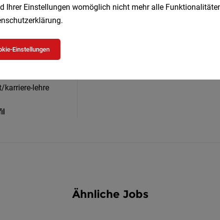
d Ihrer Einstellungen womöglich nicht mehr alle Funktionalitäten
nschutzerklärung
.
bH
Alle Jobs bei INTERS
kie-Einstellungen
/karriere-lehre
il
Ähnliche Jobs