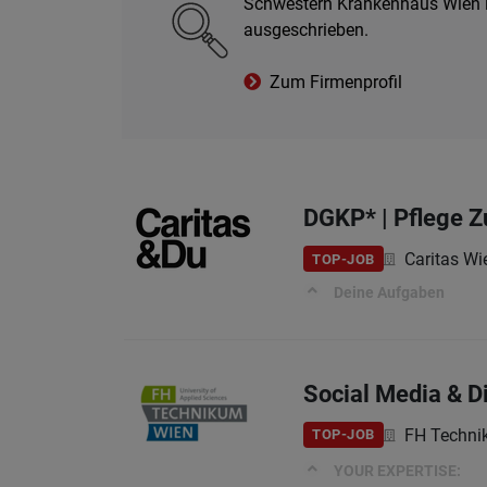
Schwestern Krankenhaus Wien is
ausgeschrieben.
Zum Firmenprofil
DGKP* | Pflege 
Caritas Wi
TOP-JOB
Deine Aufgaben
Social Media & D
FH Techni
TOP-JOB
YOUR EXPERTISE: