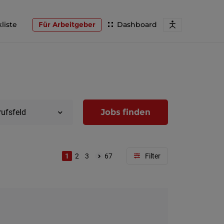
liste
Für Arbeitgeber
Dashboard
Jobs finden
rufsfeld
1
2
3
67
Region
Wien
Niederöst