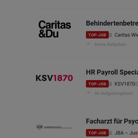
Behindertenbetre
Caritas Wi
TOP-JOB
Deine Aufgaben
HR Payroll Specia
KSV1870
TOP-JOB
Ihr Aufgabengebiet:
Facharzt für Psyc
JBA – Jus
TOP-JOB