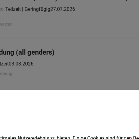
Teilzeit | Geringfügig
27.07.2026
rwarten
dung (all genders)
lzeit
03.08.2026
eibung
s Manager mit Social-Impact (38,5h) (w/m/x)
Vollzeit
03.08.2026
ts GmbH
imales Nutzererlebnis zu bieten. Einige Cookies sind für den Be