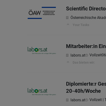
Scientific Directo
Österreichische Aka
Your Tasks
Mitarbeiter:in E
Vollzeit
06
labors.at
Das bieten wir:
Diplomierte:r Ge
20-40h/Woche
Vollzeit | 
labors.at