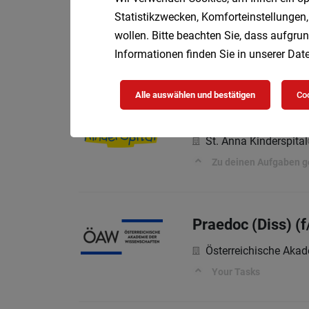
Elementarpädagog
Statistikzwecken, Komforteinstellungen,
Diakonie Bildung
V
wollen. Bitte beachten Sie, dass aufgrun
Wir bieten dir:
Informationen finden Sie in unserer
Date
Alle auswählen und bestätigen
Coo
DGKP für den OP-
St. Anna Kinderspital
Zu deinen Aufgaben g
Praedoc (Diss) (
Österreichische Aka
Your Tasks