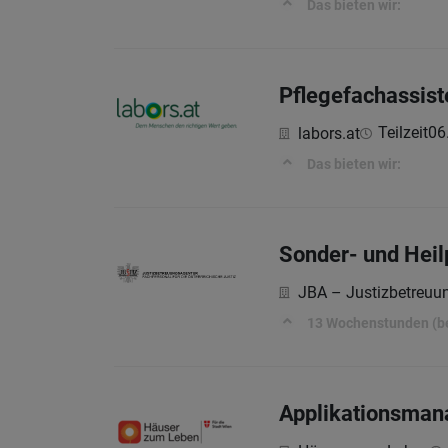
Das bieten wir:
Pflegefachassist
Teilzeit
06
labors.at
Das bieten wir:
Sonder- und Heil
JBA – Justizbetreuu
13 Wochenstunden (bef
Applikationsman