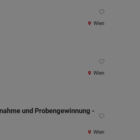
Berufsfeld
Wien
Anstellungsa
Als Jobfinder spe
Jobs
der
letzten
Wien
24
Stunden
tabnahme und Probengewinnung -
Wien