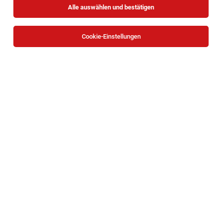
Alle auswählen und bestätigen
Cookie-Einstellungen
Die Stellenanzeige
Case Manager:in Diplomierte
Gesundheits- und Krankenpflege Beratung und Service-
Center Pflege und Betreuung (26/03/KS)
in
Wien
bei
Fonds Soziales Wien ist leider nicht mehr verfügbar oder
wurde neu ausgeschrieben.
Zum Firmenprofil
TOP-JOB
Facharzt für Psychiatrie (m/w/d) - Ref. Nr.
865
Krems an der Donau
05.08.2026
Teilzeit
JBA – Justizbetreuungsagentur