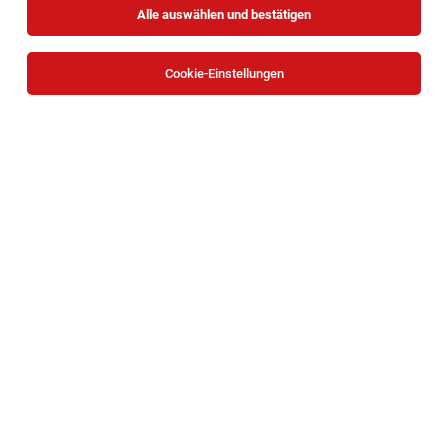
Alle auswählen und bestätigen
Cookie-Einstellungen
Die Stellenanzeige
Key Account Manager B2B (m/w/d) -
Steiermark, Kärnten
in
Wien
bei OBI Bau- und
Heimwerkermärkte ist leider nicht mehr verfügbar oder
wurde neu ausgeschrieben.
Zum Firmenprofil
TOP-JOB
Behindertenbetreuer*in | Wohnhaus
Unternalb (WG 2 + 3) - Weinviertel
Unternalb
03.08.2026
Vollzeit | Teilzeit