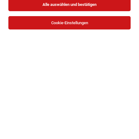
Alle auswählen und bestätigen
Alle Filter
Korneuburg
Cookie-Einstellungen
Die Stellenanzeige
Fachberater/in im Verkauf für die
Fachabteilung Werkzeuge/Maschinen und Elektro(m/w)
in
Langenzersdorf
bei BAUHAUS Depot GmbH ist leider
nicht mehr verfügbar oder wurde neu ausgeschrieben.
Zum Firmenprofil
BACKBOX- & Regalbetreuer (m/w/d) Wiener