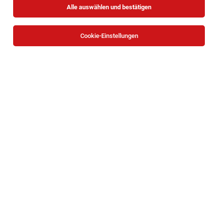
Alle auswählen und bestätigen
Cookie-Einstellungen
Die Stellenanzeige
Elektromonteur (m/w/d)
in
Wien
bei PS
Stützpunkt Holding GmbH ist leider nicht mehr verfügbar
oder wurde neu ausgeschrieben.
Zum Firmenprofil
TOP-JOB
Mitarbeiter Verladung (all genders)
Waidhofen an der Ybbs
03.08.2026
Vollzeit
bene
Unternehmensbeschreibung