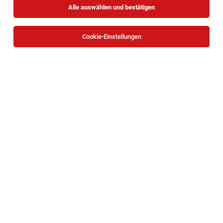
Alle auswählen und bestätigen
Cookie-Einstellungen
Die Stellenanzeige
Verkaufsmitarbeiter Vollzeit (m/w/d)
in
Wien
bei Ströck - Brot GmbH ist leider nicht mehr
verfügbar oder wurde neu ausgeschrieben.
Zum Firmenprofil
TOP-JOB
Behindertenbetreuer*in | Wohnhaus
Unternalb (WG 2 + 3) - Weinviertel
Unternalb
03.08.2026
Vollzeit | Teilzeit
Caritas Wien