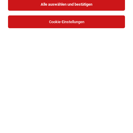
Alle auswählen und bestätigen
Alle Filter
Tulln
Cookie-Einstellungen
Die Stellenanzeige
Verkäufer Garten, Gartenmaschinen
und Saisonware (m/w/d)
in
Klosterneuburg
bei OBI Bau-
und Heimwerkermärkte ist leider nicht mehr verfügbar
oder wurde neu ausgeschrieben.
Zum Firmenprofil
Samstagsjob Verkauf (m/w/d) Hauptstraße