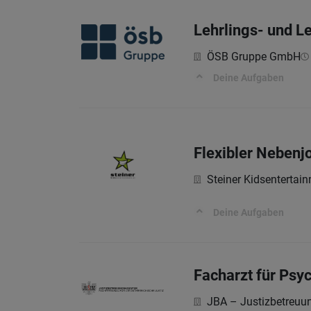
Lehrlings- und L
ÖSB Gruppe GmbH
Deine Aufgaben
Flexibler Nebenj
Steiner Kidsenterta
Deine Aufgaben
Facharzt für Psyc
JBA – Justizbetreuu