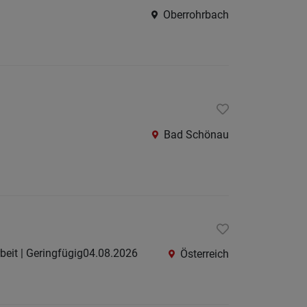
Oberrohrbach
Berufsfeld
Anstellungsa
Als Jobfinder spe
Jobs
Bad Schönau
der
letzten
24
Stunden
arbeit | Geringfügig
04.08.2026
Österreich