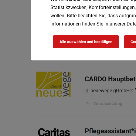
Statistikzwecken, Komforteinstellungen,
wollen. Bitte beachten Sie, dass aufgrun
Informationen finden Sie in unserer
Date
Küchenhilfe (m/w
GMS GOURMET Gm
Alle auswählen und bestätigen
Coo
Bei uns arbeiten Sie...
CARDO Hauptbetre
neuewege gGmbH
Voraussetzung:
Pflegeassistent*