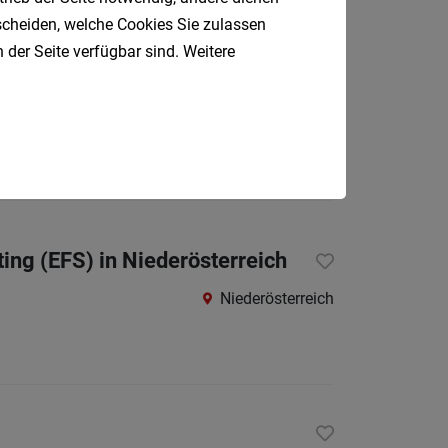
Oberpul
tscheiden, welche Cookies Sie zulassen
 der Seite verfügbar sind. Weitere
Oberwa
Rust
Korneuburg
Österreic
Kärnte
Oberöst
Salzbu
ing (EFS) in Niederösterreich
Steier
Niederösterreich
Tirol
Vorarlb
Südtirol
Internatio