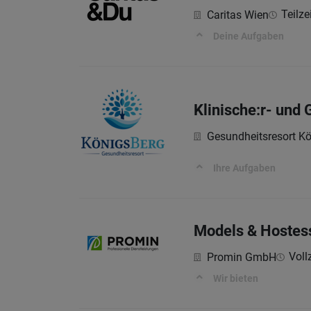
Teilze
Caritas Wien
Deine Aufgaben
Klinische:r- und
Gesundheitsresort 
Ihre Aufgaben
Models & Hostes
Vollz
Promin GmbH
Wir bieten