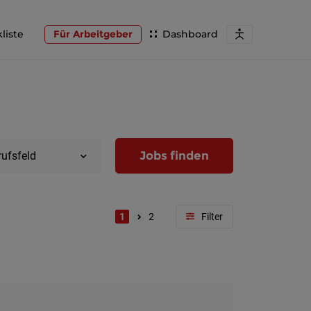
liste
Für Arbeitgeber
Dashboard
Jobs finden
rufsfeld
1
2
Region
Wien
Niederöst