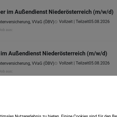
ger im Außendienst Niederösterreich (m/w/d)
Vollzeit | Teilzeit
05.08.2026
mtenversicherung, VVaG (ÖBV)
Job aus:
 im Außendienst Niederösterreich (m/w/d)
Vollzeit | Teilzeit
05.08.2026
mtenversicherung, VVaG (ÖBV)
Job aus:
er (m/w/d) für 30 Std. / Woche
Teilzeit
04.08.2026
bH
imales Nutzererlebnis zu bieten. Einige Cookies sind für den Be