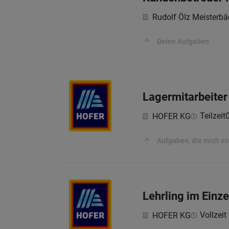
Rudolf Ölz Meisterb
Deine Aufgaben
Lagermitarbeiter
Teilzeit
HOFER KG
Aufgaben, die mich e
Lehrling im Einz
Vollzeit 
HOFER KG