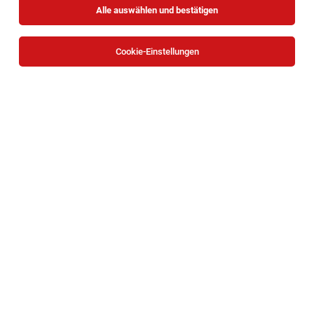
Alle auswählen und bestätigen
Cookie-Einstellungen
Sozialarbeiter:in (w/m/d) ab 01.08.2026 für
32 Stunden/Woche zur Verstärkung für das
Haus „Liebhartstal“ in Wien –
Karenzvertretung
Wien
03.08.2026
Teilzeit | befristet
SAMARITERBUND
Deine Aufgaben