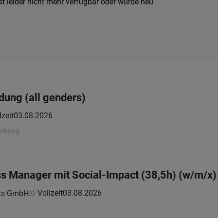
t leider nicht mehr verfügbar oder wurde neu
dung (all genders)
lzeit
03.08.2026
eibung
s Manager mit Social-Impact (38,5h) (w/m/x)
Vollzeit
03.08.2026
ts GmbH