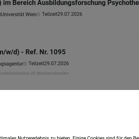
) im Bereich Ausbildungsforschung Psychoth
Teilzeit
29.07.2026
Universität Wien
m/w/d) - Ref. Nr. 1095
Teilzeit
29.07.2026
ngsagentur
ladministration 25 Wochenstunden
sundheits- und Krankenpfleger*innen, BScN.
Vollzeit
29.07.2026
kenhaus
imales Nutzererlebnis zu bieten. Einige Cookies sind für den Be