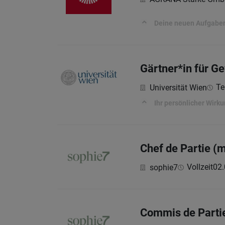
Deine neuen Aufgabe
Gärtner*in für 
Tei
Universität Wien
Ihr persönlicher Wirk
Chef de Partie (
Vollzeit
02.
sophie7
Commis de Parti