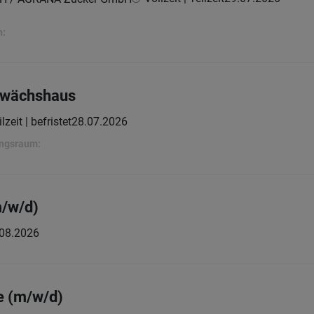
n:
Gewächshaus
lzeit | befristet
28.07.2026
ungsraum:
m/w/d)
08.2026
e (m/w/d)