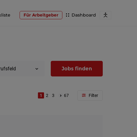
liste
Für Arbeitgeber
Dashboard
Jobs finden
rufsfeld
1
2
3
67
Region
Wien
Niederöst