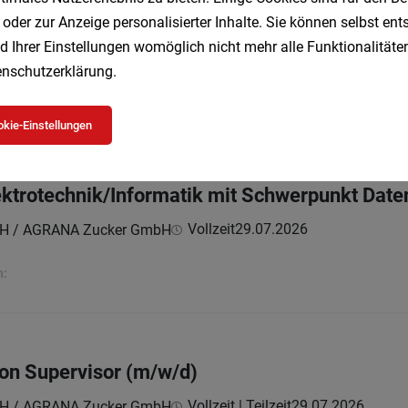
 oder zur Anzeige personalisierter Inhalte. Sie können selbst en
d Ihrer Einstellungen womöglich nicht mehr alle Funktionalitäten
Vollzeit
29.07.2026
na
nschutzerklärung
.
erer Hotels eine einzigartige Geschichte erzählt.
kie-Einstellungen
lektrotechnik/Informatik mit Schwerpunkt D
Vollzeit
29.07.2026
H / AGRANA Zucker GmbH
n:
ion Supervisor (m/w/d)
Vollzeit | Teilzeit
29.07.2026
H / AGRANA Zucker GmbH