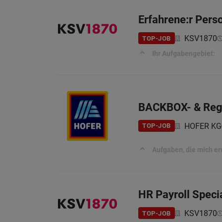
Erfahrene:r Perso
KSV1870
TOP-JOB
Ihr Aufgabengebiet:
BACKBOX- & Regal
HOFER KG
TOP-JOB
Aufgaben, die mich e
HR Payroll Specia
KSV1870
TOP-JOB