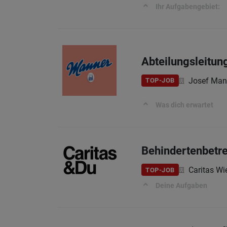
Ihr Aufgabengebiet:
Abteilungsleitun
Josef Man
TOP-JOB
Was dich erwartet
Behindertenbetre
Caritas Wi
TOP-JOB
Deine Aufgaben