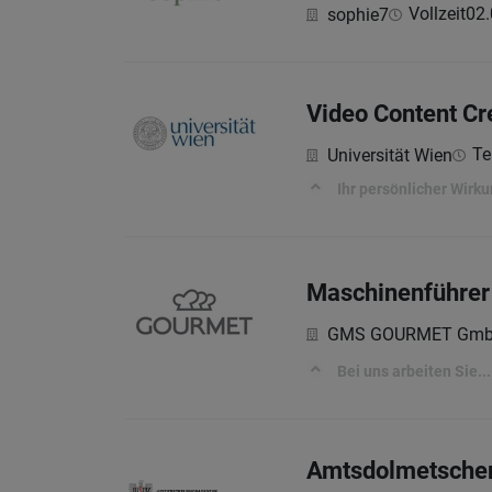
Vollzeit
02.
sophie7
Video Content Cr
Tei
Universität Wien
Ihr persönlicher Wirk
Maschinenführer 
GMS GOURMET Gm
Bei uns arbeiten Sie...
Amtsdolmetscher 