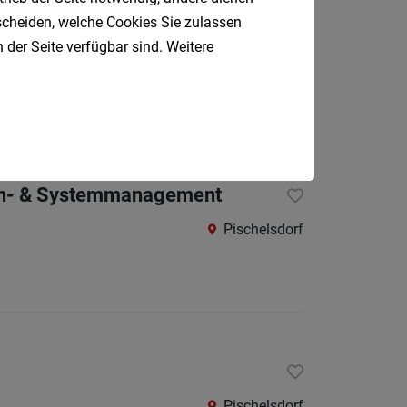
Oberpul
tscheiden, welche Cookies Sie zulassen
 der Seite verfügbar sind. Weitere
Oberwa
Wien
Rust
Österreic
Kärnte
Oberöst
aten- & Systemmanagement
Salzbu
Pischelsdorf
Steier
Tirol
Vorarlb
Südtirol
Internatio
Pischelsdorf