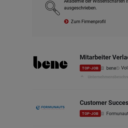
Akademie der Wissenschaften is
ausgeschrieben.
Zum Firmenprofil
Mitarbeiter Verla
Vol
bene
TOP-JOB
Unternehmensbeschr
Customer Succes
Formunau
TOP-JOB