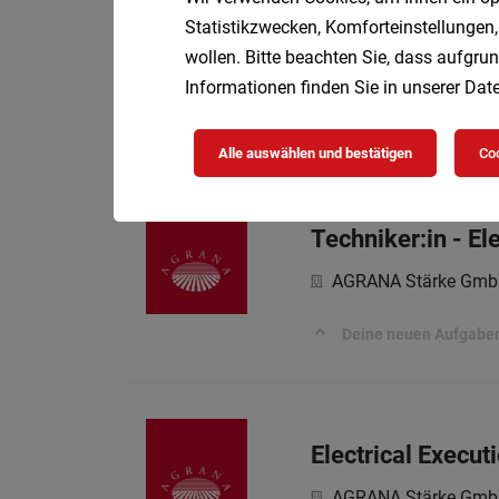
Statistikzwecken, Komforteinstellungen,
Pastry Commis
wollen. Bitte beachten Sie, dass aufgrun
Almanac Palais Vien
Informationen finden Sie in unserer
Date
Almanac. Wo jedes uns
Alle auswählen und bestätigen
Coo
Techniker:in - E
AGRANA Stärke Gmb
Deine neuen Aufgabe
Electrical Execut
AGRANA Stärke Gmb