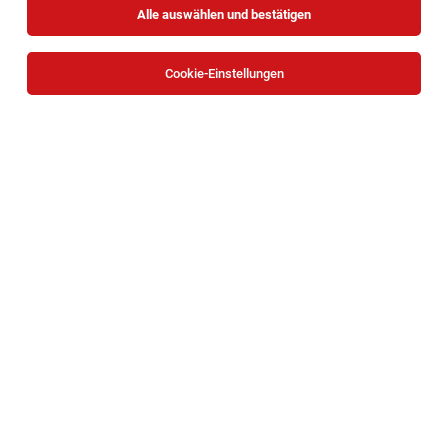
Alle auswählen und bestätigen
Sortieren
30 Jobs
Cookie-Einstellungen
TOP-JOB
DGKP* | Pflege Zuhause Neunkirchen
Neunkirchen
05.08.2026
Teilzeit
Caritas Wien
Deine Aufgaben
TOP-JOB