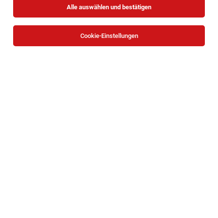
Alle auswählen und bestätigen
Cookie-Einstellungen
Die Stellenanzeige
OP-Assistent:in (m/w/d)
in
Wien
bei
Privatklinik Confraternität & Goldenes Kreuz ist leider nicht
mehr verfügbar oder wurde neu ausgeschrieben.
Zum Firmenprofil
TOP-JOB
IT Service Desk Specialist (24/7)
Wien
05.08.2026
Vollzeit | Teilzeit
ASFINAG
Ihre Aufgaben: