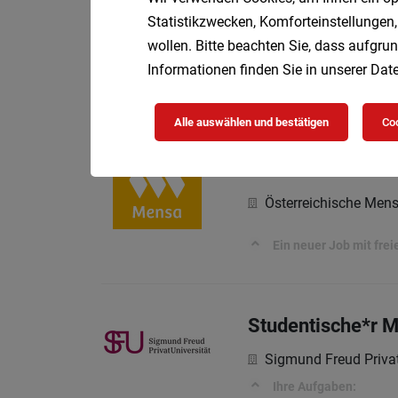
Statistikzwecken, Komforteinstellungen,
Österreichische Men
wollen. Bitte beachten Sie, dass aufgrun
Informationen finden Sie in unserer
Date
Kochen mit Qualität. A
Alle auswählen und bestätigen
Coo
Küchenhilfe für 
Österreichische Men
Ein neuer Job mit fre
Studentische*r M
Sigmund Freud Privat
Ihre Aufgaben: