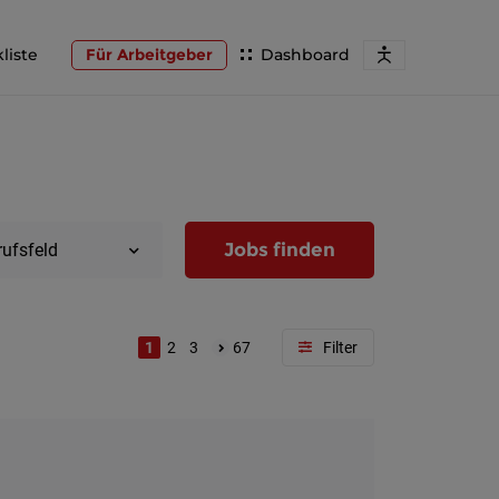
liste
Für Arbeitgeber
Dashboard
Jobs finden
rufsfeld
1
2
3
67
Region
Wien
Niederöst