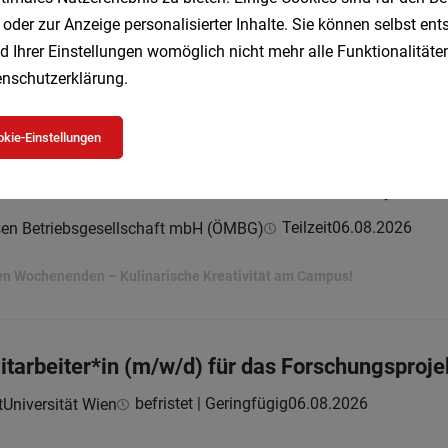
 oder zur Anzeige personalisierter Inhalte. Sie können selbst en
Vollzeit
06.08.2026
sen Betriebsgesellschaft mbH (ÖMBG)
d Ihrer Einstellungen womöglich nicht mehr alle Funktionalitäten
nschutzerklärung
.
rbeiten mit Planbarkeit.
kie-Einstellungen
die Produktionsküche I Fokus Frische & Qualit
Teilzeit
06.08.2026
sen Betriebsgesellschaft mbH (ÖMBG)
ien Wochenenden – Kulinarische Kreativität am Campus!
itarbeiter*in (m/w/d) für das Forschungsproj
befristet | Geringfügig
06.08.2026
Universität Wien