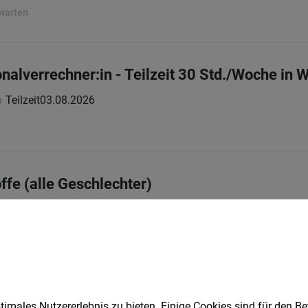
rwarten
nalverrechner:in - Teilzeit 30 Std./Woche in 
Teilzeit
03.08.2026
ffe (alle Geschlechter)
Vollzeit
06.08.2026
rkermärkte
t Qualitätsanspruch (m/w/x)
imales Nutzererlebnis zu bieten. Einige Cookies sind für den Be