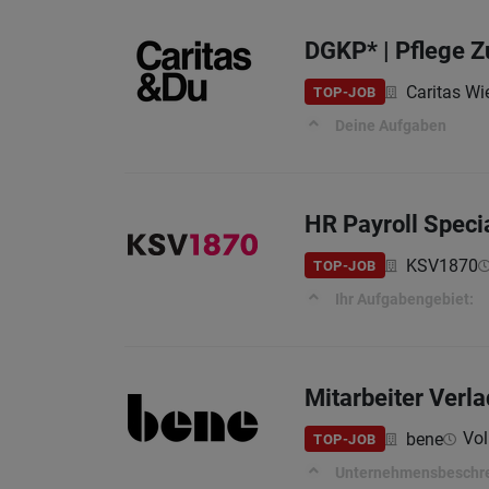
DGKP* | Pflege 
Caritas Wi
TOP-JOB
Deine Aufgaben
HR Payroll Specia
KSV1870
TOP-JOB
Ihr Aufgabengebiet:
Mitarbeiter Verla
Vol
bene
TOP-JOB
Unternehmensbeschr