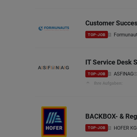
Customer Succes
Formunau
TOP-JOB
IT Service Desk S
ASFINAG
TOP-JOB
Ihre Aufgaben:
BACKBOX- & Regal
HOFER KG
TOP-JOB