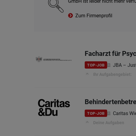
GmbH ist leider nicht mehr ver
Zum Firmenprofil
Facharzt für Psyc
JBA – Jus
TOP-JOB
Ihr Aufgabengebiet:
Behindertenbetre
Caritas Wi
TOP-JOB
Deine Aufgaben