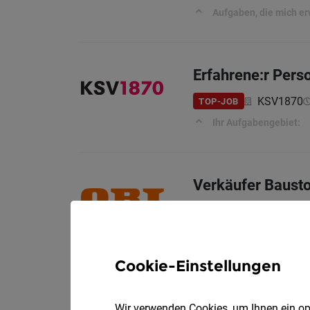
Aufgaben, die mich e
Erfahrene:r Perso
KSV1870
TOP-JOB
Ihr Aufgabengebiet:
Verkäufer Bausto
OBI Bau- und Heimwe
Ihre Aufgaben:
Cookie-Einstellungen
Koch / Köchin mi
Wir verwenden Cookies, um Ihnen ein opt