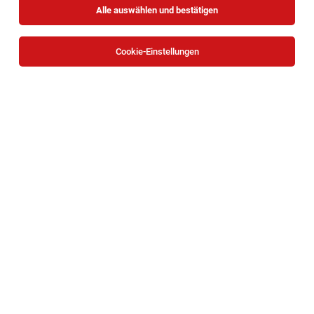
Alle auswählen und bestätigen
Cookie-Einstellungen
Die Stellenanzeige
Lehrlinge Einrichtungsberater (m/w/d)
in
Krems
bei XXXLutz KG ist leider nicht mehr verfügbar
oder wurde neu ausgeschrieben.
Zum Firmenprofil
TOP-JOB
BACKBOX- & Regalbetreuer (m/w/d)
Mariazeller Straße 81, 3100 Sankt Pölten
St. Pölten
27.07.2026
Teilzeit | Geringfügig