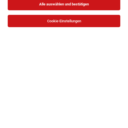
Alle auswählen und bestätigen
Cookie-Einstellungen
Rübenübernehmer (m/w/d)
Tulln an der Donau
04.08.2026
Vollzeit | Teilzeit | befristet
AGRANA Stärke GmbH / AGRANA Zucker GmbH
Deine Aufgaben: