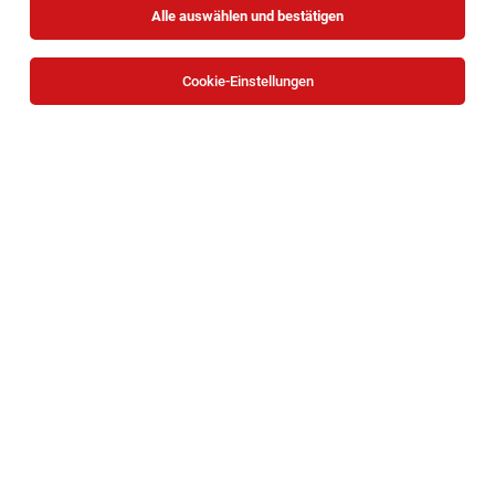
Alle auswählen und bestätigen
Sortieren
30 Jobs
Cookie-Einstellungen
TOP-JOB
Mitarbeiter Verladung (all genders)
Waidhofen an der Ybbs
03.08.2026
Vollzeit
bene
Unternehmensbeschreibung