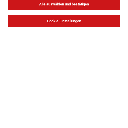
Alle auswählen und bestätigen
Cookie-Einstellungen
Technischer Redakteur (m/w/d)
Wien
06.08.2026
Vollzeit
Rheinmetall MAN Military Vehicles Österreich GesmbH
WOFÜR WIR SIE SUCHEN
Projektmitarbeiter*in Vermittlung und
Community Building (w/m/d)