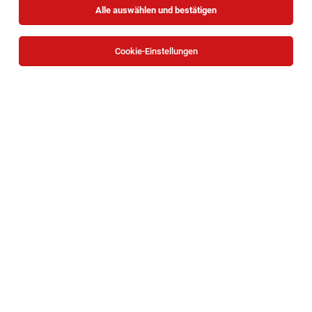
Alle auswählen und bestätigen
Sortieren
30 Jobs
Cookie-Einstellungen
Lehre Gastronomiefachmann/ -frau (w/m/d)
Bad Schönau
03.08.2026
Vollzeit | Lehrstelle
Gesundheitsresort Königsberg GmbH
Ihre Aufgaben