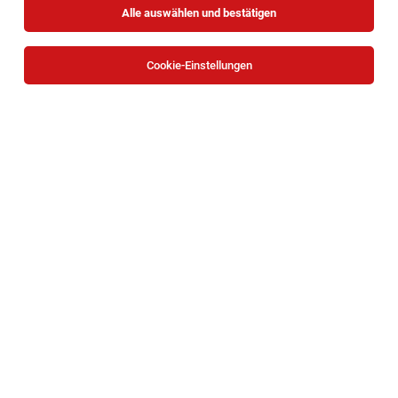
Alle auswählen und bestätigen
Cookie-Einstellungen
TOP-JOB
DGKP* | Pflege Zuhause Neunkirchen
Neunkirchen
05.08.2026
Teilzeit
Caritas Wien
Deine Aufgaben
Pﬂegeverantwortliche Diplomierte
Gesundheits- und Krankenpfleger:in in der