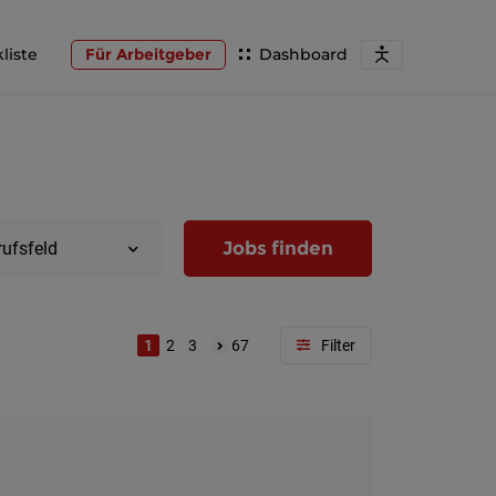
liste
Für Arbeitgeber
Dashboard
Jobs finden
rufsfeld
1
2
3
67
Region
Wien
Niederöst