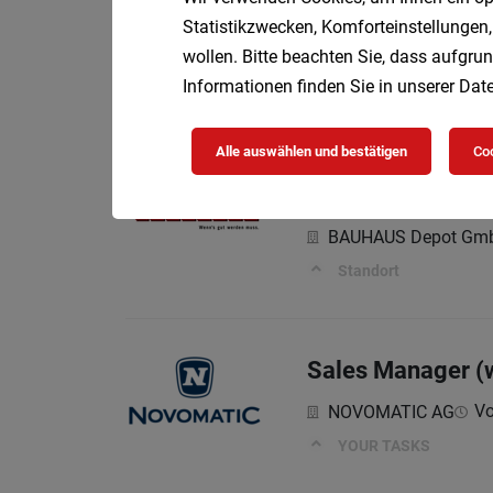
Verkaufsmitarbei
Statistikzwecken, Komforteinstellungen,
Teilzeit
HOFER KG
wollen. Bitte beachten Sie, dass aufgrun
Informationen finden Sie in unserer
Date
Aufgaben, die mich e
Alle auswählen und bestätigen
Coo
Fachberater/in 
BAUHAUS Depot Gm
Standort
Sales Manager (
Vo
NOVOMATIC AG
YOUR TASKS