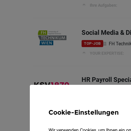
Ihre Aufgaben:
Social Media & D
FH Techni
TOP-JOB
YOUR EXPERTISE:
HR Payroll Specia
KSV1870
TOP-JOB
Ihr Aufgabengebiet:
Cookie-Einstellungen
Wir verwenden Cookies, um Ihnen ein opt