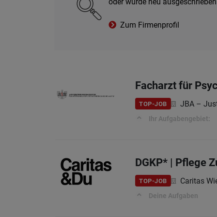
oder wurde neu ausgeschrieben
Zum Firmenprofil
Facharzt für Psyc
JBA – Jus
TOP-JOB
Ihr Aufgabengebiet:
DGKP* | Pflege 
Caritas Wi
TOP-JOB
Deine Aufgaben