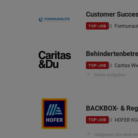
Customer Succes
Formunau
TOP-JOB
Behindertenbetre
Caritas Wi
TOP-JOB
Deine Aufgaben
BACKBOX- & Regal
HOFER KG
TOP-JOB
Aufgaben, die mich e