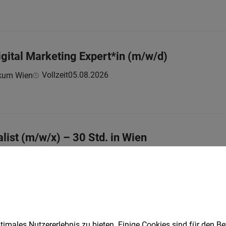
igital Marketing Expert*in (m/w/d)
Vollzeit
05.08.2026
kum Wien
list (m/w/x) – 30 Std. in Wien
Teilzeit
03.08.2026
imales Nutzererlebnis zu bieten. Einige Cookies sind für den Be