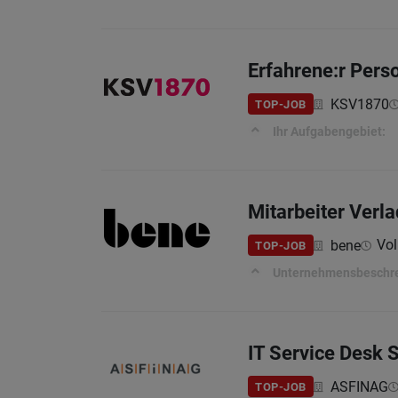
Erfahrene:r Perso
KSV1870
TOP-JOB
Ihr Aufgabengebiet:
Mitarbeiter Verla
Vol
bene
TOP-JOB
Unternehmensbeschr
IT Service Desk S
ASFINAG
TOP-JOB