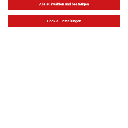
Alle auswählen und bestätigen
Sortieren
30 Jobs
Cookie-Einstellungen
Buffetkraft (m/w/d) mit Inkasso - Gerstner
Wiener Musikverein - für 15 Std. / Woche
Wien
03.08.2026
Teilzeit
GMS GOURMET GmbH
GOURMET stellt sich vor...