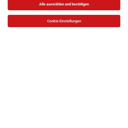
Alle auswählen und bestätigen
Cookie-Einstellungen
Berater:in Corporate Finance - Strukturierte
Finanzierungen (m/w/x)
Wien
05.08.2026
Vollzeit
Hypo Vorarlberg Bank AG
Das erwartet dich