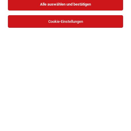
Alle auswählen und bestätigen
Cookie-Einstellungen
TOP-JOB
BACKBOX- & Regalbetreuer (m/w/d)
Mariazeller Straße 81, 3100 Sankt Pölten
St. Pölten
27.07.2026
Teilzeit | Geringfügig
HOFER KG
Aufgaben, die mich erwarten