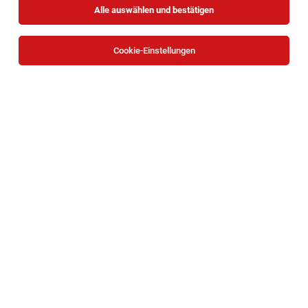
Alle auswählen und bestätigen
Sortieren
30 Jobs
Cookie-Einstellungen
Operative Assistenz der Geschäftsführung -
international (m/w/d)
Wien
08.08.2026
Vollzeit | Teilzeit
Formunauts GmbH