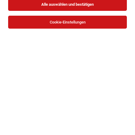
Alle auswählen und bestätigen
Sortieren
30 Jobs
Cookie-Einstellungen
Maschinenbautechniker – Werk(w/m/d)
Wien
09.08.2026
Vollzeit
PTW & PARTNER GmbH
Einleitung