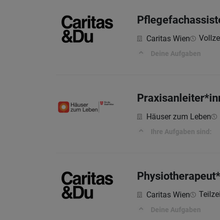
Pflegefachassist
Vollzei
Caritas Wien
Deine Aufgaben
Praxisanleiter*i
Häuser zum Leben
Ihre Aufgaben sind:
Physiotherapeut*
Teilze
Caritas Wien
Deine Aufgaben