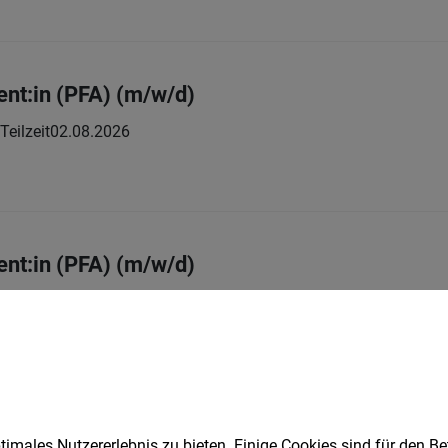
ent:in (PFA) (m/w/d)
 Teilzeit
02.08.2026
ent:in (PFA) (m/w/d)
 Teilzeit
02.08.2026
in (PA) (m/w/d)
imales Nutzererlebnis zu bieten. Einige Cookies sind für den Be