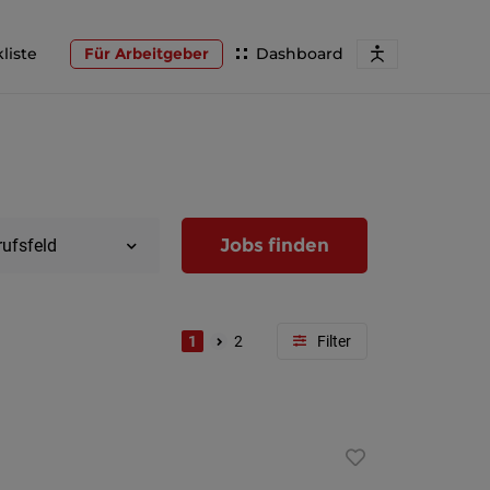
liste
Für Arbeitgeber
Dashboard
Jobs finden
rufsfeld
1
2
Region
Wien
Niederöst