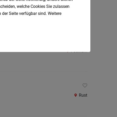
Oberpul
tscheiden, welche Cookies Sie zulassen
Stegersbach
 der Seite verfügbar sind. Weitere
Oberwa
Rust
Österreic
Kärnte
Pöchlarn
Oberöst
Salzbu
Steier
Tirol
Vorarlb
Rust
Südtirol
Internatio