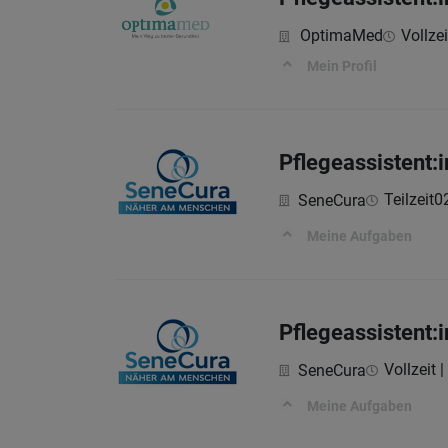
OptimaMed
Vollzei
Mein Profil
Pflegeassistent:
Teilzeit
0
SeneCura
Meine Aufgaben
Pflegeassistent:
Vollzeit |
SeneCura
Meine Aufgaben