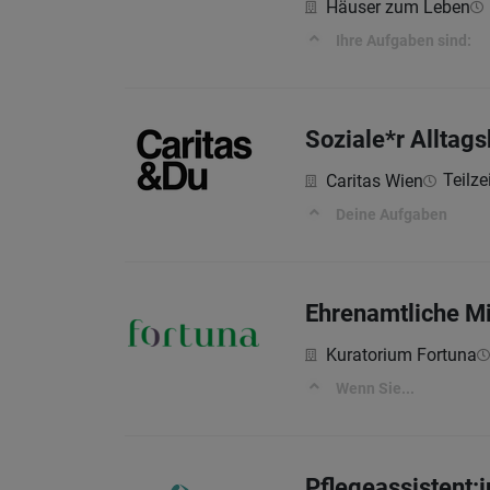
Häuser zum Leben
Ihre Aufgaben sind:
Soziale*r Alltags
Teilze
Caritas Wien
Deine Aufgaben
Ehrenamtliche Mi
Kuratorium Fortuna
Wenn Sie...
Pflegeassistent: