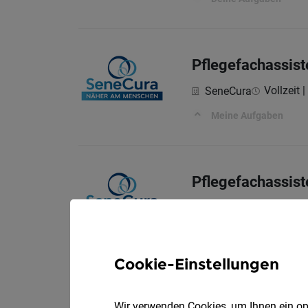
Pflegefachassist
Vollzeit |
SeneCura
Meine Aufgaben
Pflegefachassist
Vollzeit |
SeneCura
Meine Aufgaben
Cookie-Einstellungen
Pflegeassistent:
Wir verwenden Cookies, um Ihnen ein opt