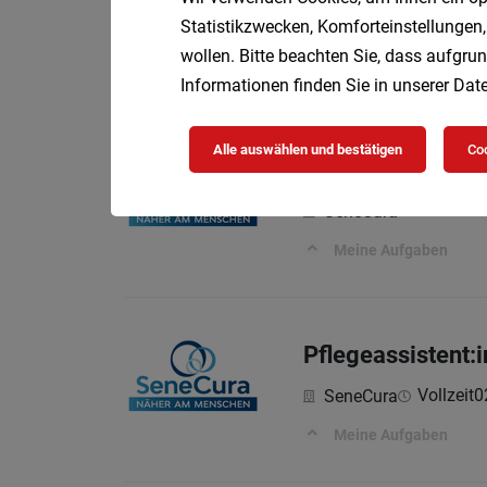
Vollzeit |
Statistikzwecken, Komforteinstellungen,
SeneCura
wollen. Bitte beachten Sie, dass aufgrun
Meine Aufgaben
Informationen finden Sie in unserer
Date
Alle auswählen und bestätigen
Coo
Pflegefachassist
02.08.2026
SeneCura
Meine Aufgaben
Pflegeassistent:
Vollzeit
0
SeneCura
Meine Aufgaben