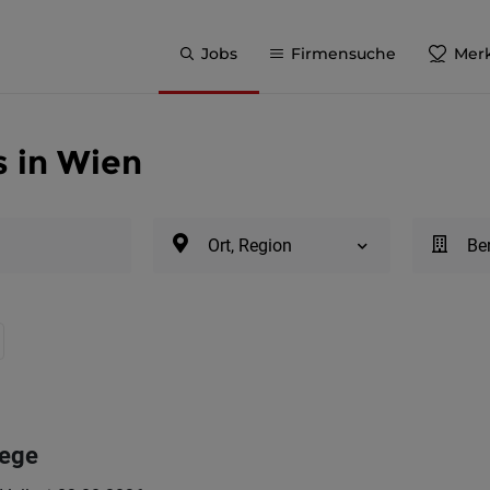
Jobs
Firmensuche
Merk
s in Wien
Ort, Region
Be
lege