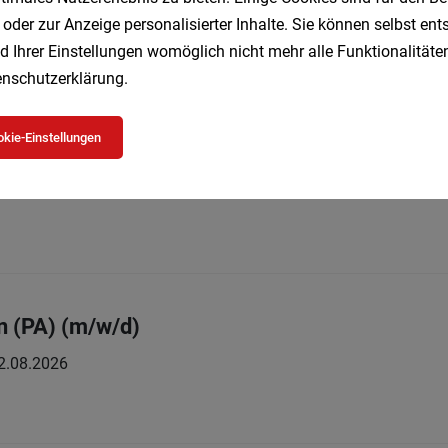
 Teilzeit
02.08.2026
 oder zur Anzeige personalisierter Inhalte. Sie können selbst en
d Ihrer Einstellungen womöglich nicht mehr alle Funktionalitäten
nschutzerklärung
.
kie-Einstellungen
ent:in (PFA) (m/w/d)
in (PA) (m/w/d)
2.08.2026