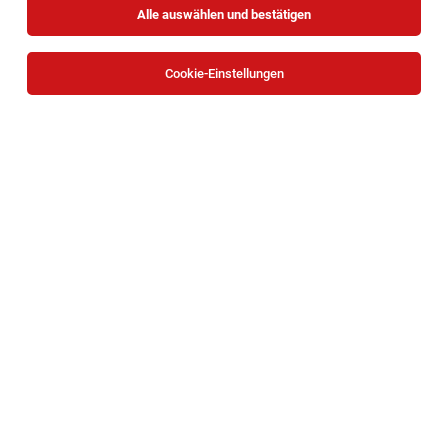
Alle auswählen und bestätigen
Sortieren
30 Jobs
Cookie-Einstellungen
TOP-JOB
IT Service Desk Specialist (24/7)
Wien
05.08.2026
Vollzeit | Teilzeit
ASFINAG
Ihre Aufgaben:
Systemadministrator:in (m/w/d) Operatives