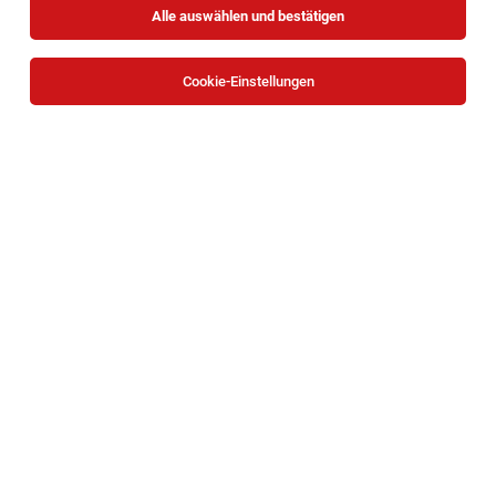
Alle auswählen und bestätigen
Cookie-Einstellungen
Verkaufsmitarbeiter (m/w/d) Bauhausstraße
3, 2721 Bad Fischau
Bad Fischau
04.08.2026
Teilzeit
HOFER KG
Aufgaben, die mich erwarten