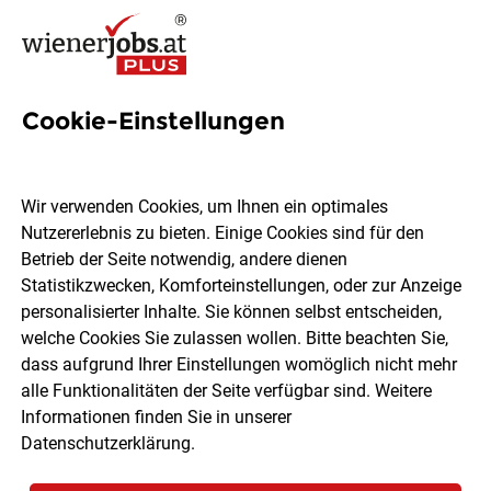
Cookie-Einstellungen
Verkaufsmitarbeiter (m/w/d)
Himberger Straße 68-70,
Wir verwenden Cookies, um Ihnen ein optimales
2320 Schwechat
Nutzererlebnis zu bieten. Einige Cookies sind für den
Betrieb der Seite notwendig, andere dienen
Statistikzwecken, Komforteinstellungen, oder zur Anzeige
HOFER KG
personalisierter Inhalte. Sie können selbst entscheiden,
welche Cookies Sie zulassen wollen. Bitte beachten Sie,
dass aufgrund Ihrer Einstellungen womöglich nicht mehr
Schwechat
Teilzeit
06.08.2026
alle Funktionalitäten der Seite verfügbar sind. Weitere
Informationen finden Sie in unserer
Datenschutzerklärung
.