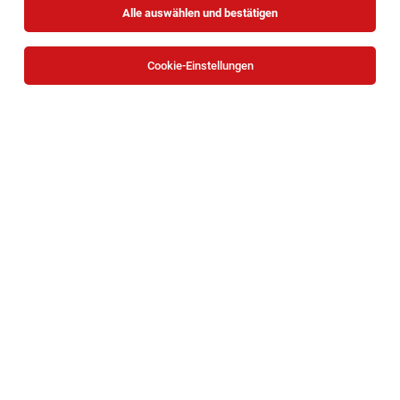
Alle auswählen und bestätigen
Cookie-Einstellungen
Teilzeit/Vollzeit Superheld*in - Promotion für
Hilfsorganisationen (Wien)
Wien
06.08.2026
Vollzeit | Teilzeit | Freelancer, Projektarbeit
DialogDirect Marketing GmbH
Hallo Superheld*in