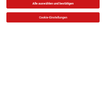
Alle auswählen und bestätigen
Cookie-Einstellungen
TOP-JOB
BACKBOX- & Regalbetreuer (m/w/d)
Mariazeller Straße 81, 3100 Sankt Pölten
St. Pölten
07.08.2026
Teilzeit | Geringfügig
HOFER KG
Aufgaben, die mich erwarten