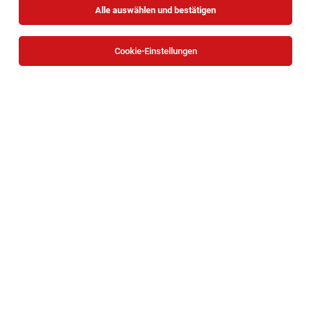
Alle auswählen und bestätigen
Sortieren
30 Jobs
Cookie-Einstellungen
Kältetechniker*in – HKLS
Wien
03.08.2026
Vollzeit
Häuser zum Leben
Ihre Aufgaben sind:
Mitarbeiter:in Straßenerhaltung Winterdienst
Markt Allhau