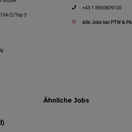
R GmbH
+43 1 8900809100
 134/2/Top 3
Alle Jobs bei PTW & 
il
Ähnliche Jobs
d)