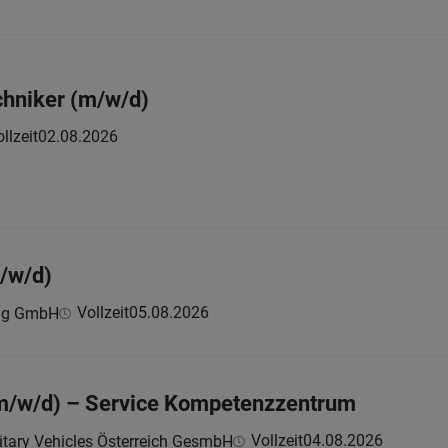
chniker (m/w/d)
llzeit
02.08.2026
/w/d)
Vollzeit
05.08.2026
ing GmbH
m/w/d) – Service Kompetenzzentrum
Vollzeit
04.08.2026
itary Vehicles Österreich GesmbH