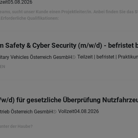
zeit
05.08.2026
eams, sucht unser Kunde einen Projektleiter/in. Anbei finden Sie das 
Erforderliche Qualifikationen:
m Safety & Cyber Security (m/w/d) - befristet
Teilzeit | befristet | Praktik
itary Vehicles Österreich GesmbH
HEN
m/w/d) für gesetzliche Überprüfung Nutzfahrze
Vollzeit
04.08.2026
trieb Österreich GesmbH
unter der Haube?