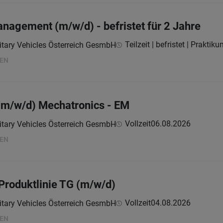
anagement (m/w/d) - befristet für 2 Jahre
Teilzeit | befristet | Praktik
itary Vehicles Österreich GesmbH
HEN
 (m/w/d) Mechatronics - EM
Vollzeit
06.08.2026
itary Vehicles Österreich GesmbH
HEN
Produktlinie TG (m/w/d)
Vollzeit
04.08.2026
itary Vehicles Österreich GesmbH
HEN