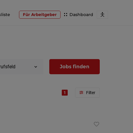
liste
Für Arbeitgeber
Dashboard
Jobs finden
rufsfeld
1
Region
Wien
Niederöst