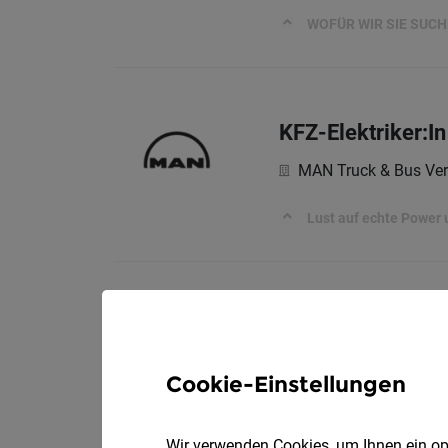
WOFÜR WIR SIE SUC
KFZ-Elektriker:I
MAN Truck & Bus Ver
Lust auf echte Power 
Systemingenieur
Rheinmetall MAN Mil
WOFÜR WIR SIE SUC
Cookie-Einstellungen
Wir verwenden Cookies, um Ihnen ein opt