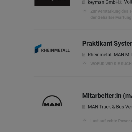
Voll
keyman GmbH
Zur Verstärkung des T
der Gehaltserwartung.
Praktikant Syste
Rheinmetall MAN Mil
WOFÜR WIR SIE SUC
Mitarbeiter:In (
MAN Truck & Bus Ver
Lust auf echte Power 