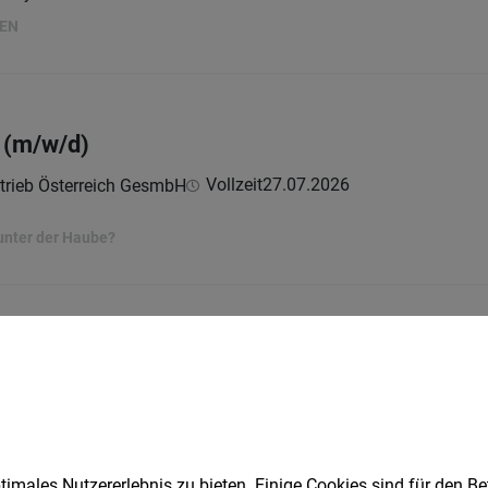
HEN
n (m/w/d)
Vollzeit
27.07.2026
trieb Österreich GesmbH
unter der Haube?
 ÖBH (m/w/d)
Vollzeit
04.08.2026
itary Vehicles Österreich GesmbH
HEN
imales Nutzererlebnis zu bieten. Einige Cookies sind für den Be