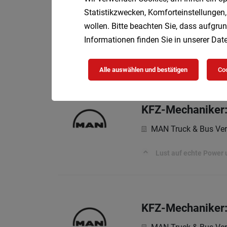
Systemingenieur
Statistikzwecken, Komforteinstellungen,
wollen. Bitte beachten Sie, dass aufgrun
Voll
keyman GmbH
Informationen finden Sie in unserer
Date
Zur Verstärkung des T
und der Gehaltserwart
Alle auswählen und bestätigen
Coo
KFZ-Mechaniker:
MAN Truck & Bus Ver
Lust auf echte Power 
KFZ-Mechaniker: