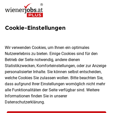
Cookie-Einstellungen
Fachärztin:Facharzt für
Innere Medizin (m/w/d) ohne
Wir verwenden Cookies, um Ihnen ein optimales
Nacht- und
Nutzererlebnis zu bieten. Einige Cookies sind für den
Betrieb der Seite notwendig, andere dienen
Wochenenddienste
Statistikzwecken, Komforteinstellungen, oder zur Anzeige
personalisierter Inhalte. Sie können selbst entscheiden,
welche Cookies Sie zulassen wollen. Bitte beachten Sie,
Ambulatorium Döbling
dass aufgrund Ihrer Einstellungen womöglich nicht mehr
alle Funktionalitäten der Seite verfügbar sind. Weitere
Informationen finden Sie in unserer
Wien
Teilzeit
03.08.2026
Datenschutzerklärung
.