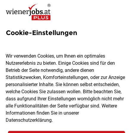
Cookie-Einstellungen
Fachärzt*innen für
Sozialpsychiatrischen
Wir verwenden Cookies, um Ihnen ein optimales
Notdienst (w/m/d)
Nutzererlebnis zu bieten. Einige Cookies sind für den
Betrieb der Seite notwendig, andere dienen
Statistikzwecken, Komforteinstellungen, oder zur Anzeige
Psychosoziale Dienste in Wien
personalisierter Inhalte. Sie können selbst entscheiden,
welche Cookies Sie zulassen wollen. Bitte beachten Sie,
dass aufgrund Ihrer Einstellungen womöglich nicht mehr
Wien
Teilzeit
07.08.2026
alle Funktionalitäten der Seite verfügbar sind. Weitere
Informationen finden Sie in unserer
Datenschutzerklärung
.