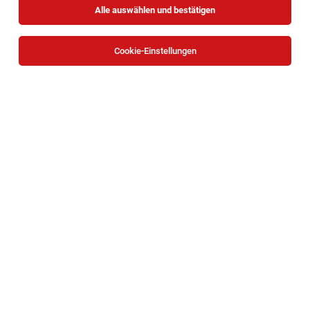
Alle auswählen und bestätigen
Cookie-Einstellungen
Fach-Sozialbetreuer*in Altenarbeit | Pflege
Zuhause Neunkirchen
Neunkirchen
05.08.2026
Teilzeit
Caritas Wien
Deine Aufgaben