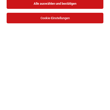
Alle auswählen und bestätigen
Cookie-Einstellungen
Strategischer Einkäufer Service (m/w/d)
Wien
06.08.2026
Vollzeit
Rheinmetall MAN Military Vehicles Österreich GesmbH
WOFÜR WIR SIE SUCHEN
Strategischer Einkäufer (m/w/d) mit