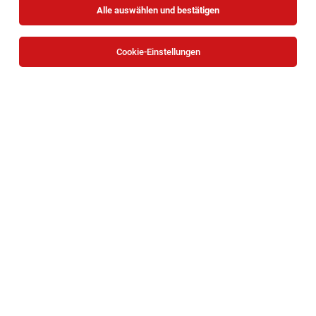
Alle auswählen und bestätigen
Cookie-Einstellungen
Engagierte Behinderten-Fachkräfte (m/w/d)
für unsere Wohngemeinschaften in Wien
Wien
05.08.2026
Vollzeit | Teilzeit
Auftakt GmbH
Du bist: