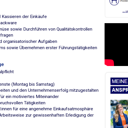
 Kassieren der Einkäufe
 Backware
üse sowie Durchführen von Qualitätskontrollen
nfragen
nd organisatorischer Aufgaben
ms sowie Übernehmen erster Führungstätigkeiten
ge
pflicht
tdienste (Montag bis Samstag)
beiten und den Unternehmenserfolg mitzugestalten
ür ein motiviertes Miteinander
pruchsvollen Tätigkeiten
d:innen für eine angenehme Einkaufsatmosphäre
 Arbeitsweise zur gewissenhaften Erledigung der