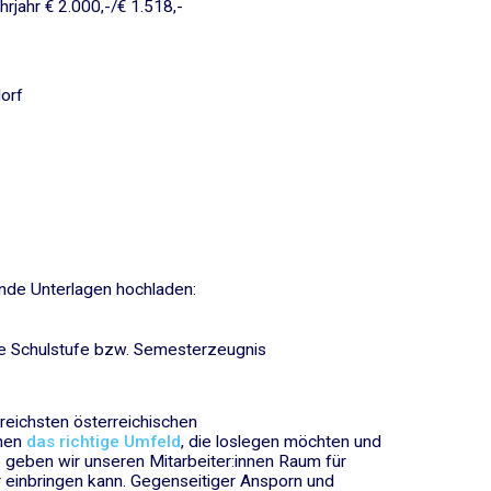
hrjahr € 2.000,-/€ 1.518,-
f​​
nde Unterlagen hochladen:
e Schulstufe bzw. Semesterzeugnis
greichsten österreichischen
enen
das richtige Umfeld
, die loslegen möchten und
b geben wir unseren Mitarbeiter:innen Raum für
r einbringen kann. Gegenseitiger Ansporn und