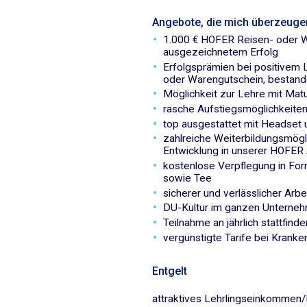
Angebote, die mich überzeuge
1.000 € HOFER Reisen- oder W
ausgezeichnetem Erfolg
Erfolgsprämien bei positivem 
oder Warengutschein, bestand
Möglichkeit zur Lehre mit Mat
rasche Aufstiegsmöglichkeite
top ausgestattet mit Headse
zahlreiche Weiterbildungsmögli
Entwicklung in unserer HOF
kostenlose Verpflegung in For
sowie Tee
sicherer und verlässlicher Arbe
DU-Kultur im ganzen Unterne
Teilnahme an jährlich stattfi
vergünstigte Tarife bei Krank
Entgelt
attraktives Lehrlingseinkommen/Kol