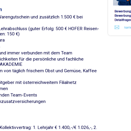
n
arengutschein und zusätzlich 1.500 € bei
Lehrabschluss (guter Erfolg: 500 € HOFER Reisen-
en: 150 €)
ura
n
t und immer verbunden mit dem Team
chkeiten für die persönliche und fachliche
ER AKADEMIE
m von täglich frischem Obst und Gemüse, Kaffee
itgeber mit österreichweitem Filialnetz
hmen
ndenden Team-Events
enzusatzversicherungen
lektivvertrag: 1. Lehrjahr € 1.400,-/€ 1.026,-, 2.